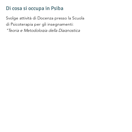
Di cosa si occupa in Psiba
Svolge attività di Docenza presso la Scuola 
di Psicoterapia per gli insegnamenti: 
"Teoria e Metodologia della Diagnostica 
Clinica"
, 
"Principali Strumenti Valutativi e 
Inquadramento Psicodiagnostico del 
Funzionamento Mentale" 
e 
"Seminari di 
supervisione di casi clinici".
Partecipa e coordina un Gruppo di Ricerca, 
afferente all'Area Clinica, sulla Psicoterapia 
in ambito di 
Tutela dei Minori e nuovi 
modelli di ricerca-intervento in contesti 
traumatic
i.
Psiba - Istituto di Psicoterapia del
Bambino e dell'Adolescente
Via Fratelli Bronzetti
20 - 20129
Milano | CF: