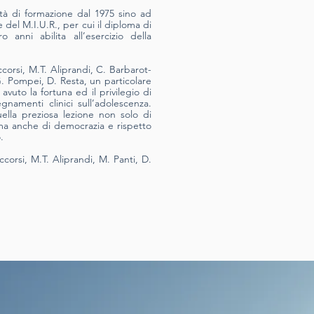
ità di formazione dal 1975 sino ad
 del M.I.U.R., per cui il diploma di
o anni abilita all’esercizio della
ccorsi, M.T. Aliprandi, C. Barbarot­
G. Pompei, D. Resta, un particolare
avuto la fortuna ed il privilegio di
namenti clinici sull’adolescenza.
ella preziosa lezione non solo di
 ma anche di demo­crazia e rispetto
.
corsi, M.T. Aliprandi, M. Panti, D.