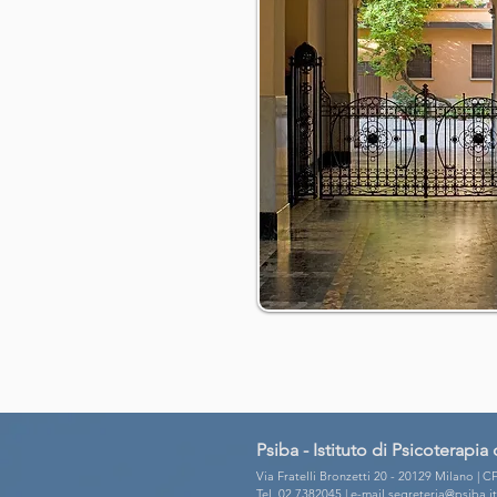
Psiba - Istituto di Psicoterap
Via Fratelli Bronzetti 20 - 20129 Milano | 
Tel. 02 7382045 | e-mail
segreteria@psiba.it