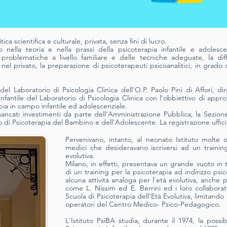
ca scientifica e culturale, privata, senza fini di lucro.
ella teoria e nella prassi della psicoterapia infantile e adolescenz
 problematiche a livello familiare e delle tecniche adeguate, la dif
el privato, la preparazione di psicoterapeuti psicoanalitici, in grado d
del Laboratorio di Psicologia Clinica dell'O.P. Paolo Pini di Affori, di
 Infantile del Labo­ratorio di Psicologia Clinica con l’obbiettivo di appro
pia in campo infantile ed adolescenziale.
cati investimenti da parte dell’Amministrazione Pubblica, la Sezione I
to di Psicoterapia del Bambino e dell'Adolescente. La registrazione uffici
Pervenivano, intanto, al neonato Istituto molte
medici che desideravano iscriversi ad un training 
evolutiva.
Milano, in effetti, presentava un grande vuoto in t
di un training per la psicoterapia ad indirizzo psico
alcuna attività analoga per l'età evolutiva, anche 
come L. Nissim ed E. Berrini ed i loro collaborat
Scuola di Psicoterapia dell'Età Evolutiva, limitando l
operatori del Centro Medico- Psico-Pedagogico.
L'Istituto PsiBA studia, durante il 1974, la possib