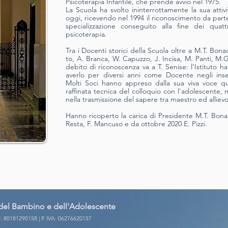
Psicoterapia Infantile, che prende avvio nel 1975.
La Scuola ha svolto ininterrottamente la sua attiv
oggi, ricevendo nel 1994 il riconoscimento da parte
specializzazione conseguito alla fine dei quattr
psicoterapia.
Tra i Docenti storici della Scuola oltre a M.T. Bona
to, A. Branca, W. Capuzzo, J. Incisa, M. Panti, M.
debito di riconoscenza va a T. Senise: l’Istituto ha 
averlo per diversi anni come Docente negli inseg
Molti Soci hanno appreso dalla sua viva voce qu
raffinata tecnica del colloquio con l'adolescente,
nella trasmissione del sapere tra maestro ed allievo
Hanno ricoperto la carica di Presidente M.T. Bonac
Resta, F. Mancuso e da ottobre 2020 E. Pizzi.
ia del Bambino e dell'Adolescente
CF: 80181290158 | P. IVA: 06276620157