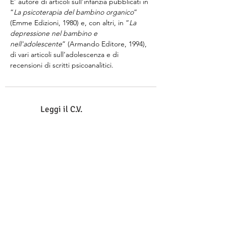
E’ autore di articoli sull’infanzia pubblicati in 
“
La psicoterapia del bambino organico
” 
(Emme Edizioni, 1980) e, con altri, in “
La 
depressione nel bambino e 
nell'adolescente
” (Armando Editore, 1994), 
di vari articoli sull’adolescenza e di 
recensioni di scritti psicoanalitici.
Leggi il C.V.
Di cosa si occupa in Psiba
Dal 1993 al 1996 è stato Presidente 
dell'Istituto PsiBA. 
Fino al 2020 è stato Coordinatore dell’Area 
Formazione e Relazioni.  
Svolge attività di Supervisione e Docenza 
presso la Scuola di Psicoterapia per 