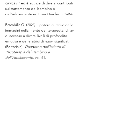
clinica I
 " 
ed è autrice di diversi contributi 
sul trattamento del bambino e 
dell'adolescente editi sui Quaderni PsiBA:
Brambilla G
. (2025) Il potere curativo delle 
immagini nella mente del terapeuta, chiavi 
di accesso a diversi livelli di profondità 
emotiva e generatrici di nuovi significati 
(Editoriale). 
Quaderno dell'Istituto di 
Psicoterapia del Bambino e 
dell'Adolescente,
 vol. 61.
Brambilla G
. (2024) Il corpo in viaggio con 
l’adolescente. 
Quaderno dell'Istituto di 
Psicoterapia del Bambino e 
dell'Adolescente,
 vol. 60.
Brambilla G
. (2022) Momenti e ambienti 
decisivi per lo sviluppo del bambino 
(Editoriale). 
Quaderno dell'Istituto di 
Psicoterapia del Bambino e 